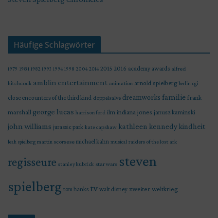
Häufige Schlagwörter
2015
2016
academy awards
alfred
1979
1981
1982
1993
1994
1998
2004
2014
amblin entertainment
arnold spielberg
hitchcock
animation
berlin
cgi
familie
dreamworks
frank
close encounters of the third kind
doppelsalve
george lucas
marshall
indiana jones
ilm
janusz kaminski
harrison ford
john williams
kindheit
kathleen kennedy
jurassic park
kate capshaw
martin scorsese
michael kahn
raiders of the lost ark
leah spielberg
musical
steven
regisseure
star wars
stanley kubrick
spielberg
tv
zweiter weltkrieg
tom hanks
walt disney