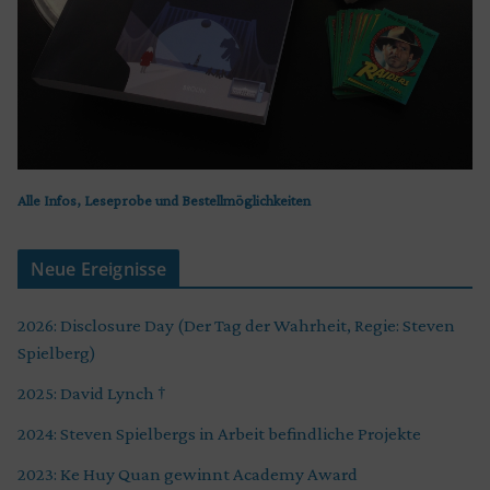
Alle Infos, Leseprobe und Bestellmöglichkeiten
Neue Ereignisse
2026: Disclosure Day (Der Tag der Wahrheit, Regie: Steven
Spielberg)
2025: David Lynch †
2024: Steven Spielbergs in Arbeit befindliche Projekte
2023: Ke Huy Quan gewinnt Academy Award