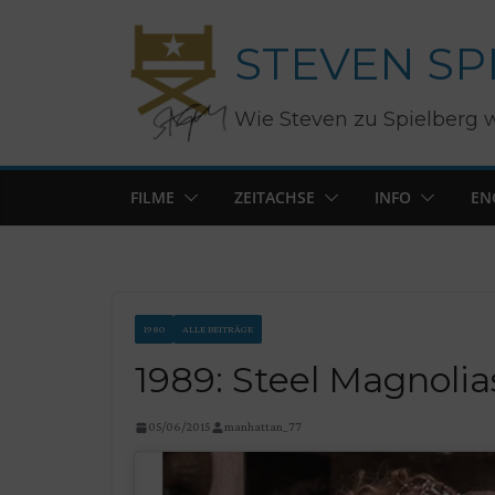
Zum
STEVEN SP
Inhalt
springen
Wie Steven zu Spielberg 
FILME
ZEITACHSE
INFO
EN
1980
ALLE BEITRÄGE
1989: Steel Magnolia
05/06/2015
manhattan_77