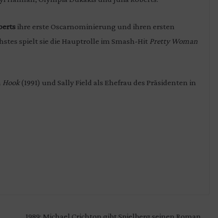
berts
ihre erste Oscarnominierung und ihren ersten
hstes spielt sie die Hauptrolle im Smash-Hit
Pretty Woman
n
Hook
(1991) und Sally Field als Ehefrau des Präsidenten in
1989: Michael Crichton gibt Spielberg seinen Roman