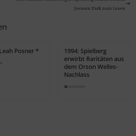
Jurassic Park zum Lesen
en
 Leah Posner *
1994: Spielberg
erwirbt Raritäten aus
15
dem Orson Welles-
Nachlass
06/05/2015