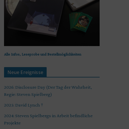
Alle Infos, Leseprobe und Bestellmöglichkeiten
Neue Ereignisse
2026: Disclosure Day (Der Tag der Wahrheit,
Regie: Steven Spielberg)
2025: David Lynch †
2024: Steven Spielbergs in Arbeit befindliche
Projekte