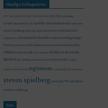
Häufige Schlagwörter
2015
2016
academy
1979
1981
1982
1993
1994
1998
2004
2014
amblin entertainment
awards
alfred hitchcock
animation
arnold spielberg
close encounters of the third kind
berlin
cgi
familie
george
dreamworks
frank marshall
doppelsalve
lucas
john
indiana jones
ilm
janusz kaminski
harrison ford
williams
kathleen kennedy
jurassic park
kate capshaw
kindheit
martin scorsese
michael kahn
leah spielberg
musical
regisseure
raiders of the lost ark
star wars
stanley kubrick
steven spielberg
tv
tom hanks
walt disney
zweiter weltkrieg
Info