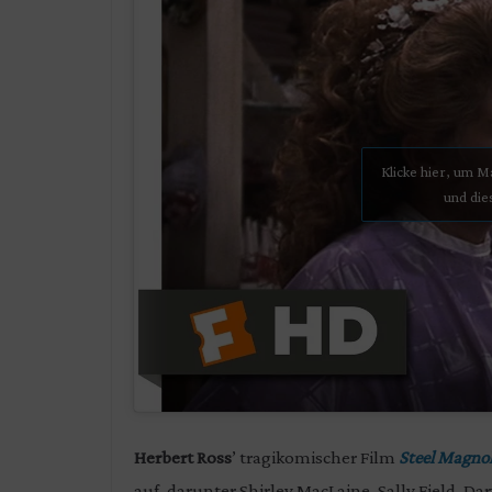
Klicke hier, um 
und die
Herbert Ross
’ tragikomischer Film
Steel Magnol
auf, darunter Shirley MacLaine, Sally Field, D