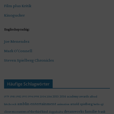
Film plus Kritik
Kinogucker
Englischsprachig:
Joe Menendez
Mark O’Connell
Steven Spielberg Chronicles
Häufige Schlagwörter
2015
2016
academy awards
alfred
1979
1981
1982
1993
1994
1998
2004
2014
amblin entertainment
arnold spielberg
hitchcock
animation
berlin
cgi
familie
dreamworks
frank
close encounters of the third kind
doppelsalve