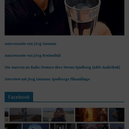
Autorenseite von Jörg Liemann
Autorenseite von Jörg Breitenfeld
Die Autoren im Radio-Feature über Steven Spielberg (ARD-Audiothek)
Interview mit Jörg Liemann: Spielbergs Filmanfänge
Facebook