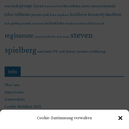
george lucas
marshall
indiana jones
ilm
janusz kaminski
harrison ford
john williams
kindheit
kathleen kennedy
jurassic park
kate capshaw
martin scorsese
michael kahn
raiders of the lost ark
leah spielberg
musical
steven
regisseure
star wars
stanley kubrick
spielberg
tv
zweiter weltkrieg
tom hanks
walt disney
Info
Über uns
Impressum
Datenschutz
Cookie-Richtlinie (EU)
Cookie-Zustimmung verwalten