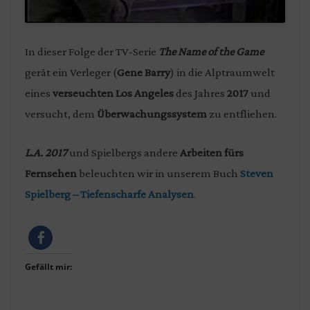
In dieser Folge der TV-Serie
The Name of the Game
gerät ein Verleger (
Gene Barry
) in die Alptraumwelt
eines
verseuchten Los Angeles
des Jahres
2017
und
versucht, dem
Überwachungssystem
zu entfliehen.
L.A. 2017
und Spielbergs andere
Arbeiten fürs
Fernsehen
beleuchten wir in unserem Buch
Steven
Spielberg – Tiefenscharfe Analysen
.
Gefällt mir: