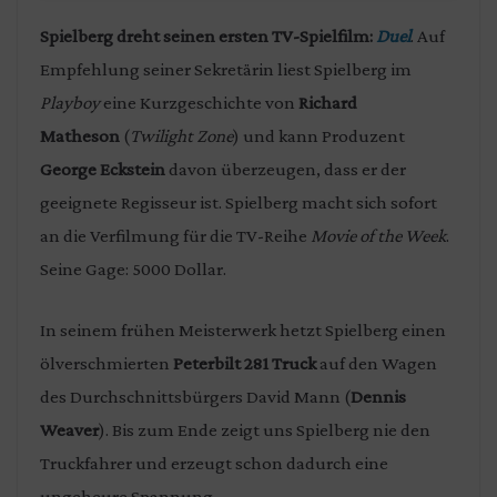
Spielberg dreht seinen ersten TV-Spielfilm:
Duel
. Auf
Empfehlung seiner Sekretärin liest Spielberg im
Playboy
eine Kurzgeschichte von
Richard
Matheson
(
Twilight Zone
) und kann Produzent
George Eckstein
davon überzeugen, dass er der
geeignete Regisseur ist. Spielberg macht sich sofort
an die Verfilmung für die TV-Reihe
Movie of the Week
.
Seine Gage: 5000 Dollar.
In seinem frühen Meisterwerk hetzt Spielberg einen
ölverschmierten
Peterbilt 281 Truck
auf den Wagen
des Durchschnittsbürgers David Mann (
Dennis
Weaver
). Bis zum Ende zeigt uns Spielberg nie den
Truckfahrer und erzeugt schon dadurch eine
ungeheure Spannung.