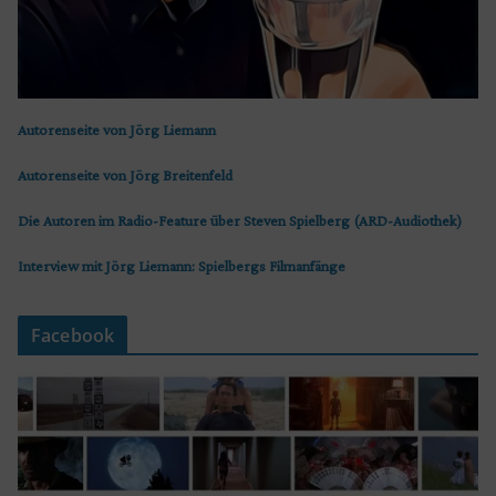
Autorenseite von Jörg Liemann
Autorenseite von Jörg Breitenfeld
Die Autoren im Radio-Feature über Steven Spielberg (ARD-Audiothek)
Interview mit Jörg Liemann: Spielbergs Filmanfänge
Facebook