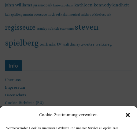
john williams
kindheit
kathleen kennedy
jurassic park
kate capshaw
martin scorsese
michael kahn
raiders of the lost ark
leah spielberg
musical
steven
regisseure
star wars
stanley kubrick
spielberg
tv
zweiter weltkrieg
tom hanks
walt disney
Info
Über uns
Impressum
Datenschutz
Cookie-Richtlinie (EU)
Cookie-Zustimmung verwalten
Wir verwenden Cookies, um unsere Website und unseren Service zu optimieren.