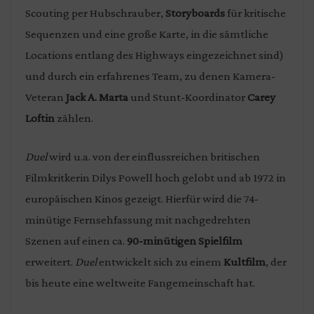
Scouting per Hubschrauber,
Storyboards
für kritische
Sequenzen und eine große Karte, in die sämtliche
Locations entlang des Highways eingezeichnet sind)
und durch ein erfahrenes Team, zu denen Kamera-
Veteran
Jack A. Marta
und Stunt-Koordinator
Carey
Loftin
zählen.
Duel
wird u.a. von der einflussreichen britischen
Filmkritkerin Dilys Powell hoch gelobt und ab 1972 in
europäischen Kinos gezeigt. Hierfür wird die 74-
minütige Fernsehfassung mit nachgedrehten
Szenen auf einen ca.
90-minütigen Spielfilm
erweitert.
Duel
entwickelt sich zu einem
Kultfilm
, der
bis heute eine weltweite Fangemeinschaft hat.