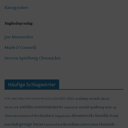
Kinogucker
Englischsprachig:
Joe Menendez
Mark O’Connell
Steven Spielberg Chronicles
Häufige Schlagwörter
2015
2016
academy awards
alfred
1979
1981
1982
1993
1994
1998
2004
2014
amblin entertainment
arnold spielberg
hitchcock
animation
berlin
cgi
familie
dreamworks
frank
close encounters of the third kind
doppelsalve
george lucas
marshall
indiana jones
ilm
janusz kaminski
harrison ford