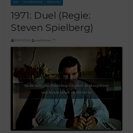
1970
ALLE BEITRÄGE
REGIE (TV)
1971: Duel (Regie:
Steven Spielberg)
02/09/2015
manhattan_77
Klicke hier, um Marketing-Cookies zu akzeptieren
und diesen Inhalt zu aktivieren