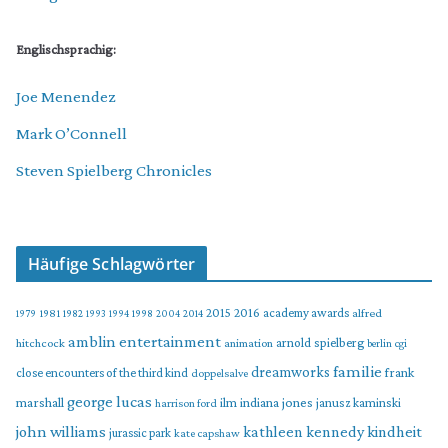
Englischsprachig:
Joe Menendez
Mark O’Connell
Steven Spielberg Chronicles
Häufige Schlagwörter
2015
2016
academy awards
alfred
1979
1981
1982
1993
1994
1998
2004
2014
amblin entertainment
arnold spielberg
hitchcock
animation
berlin
cgi
familie
dreamworks
frank
close encounters of the third kind
doppelsalve
george lucas
marshall
indiana jones
ilm
janusz kaminski
harrison ford
john williams
kindheit
kathleen kennedy
jurassic park
kate capshaw