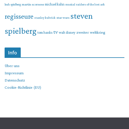
martin scorsese
michael kahn
raiders of the lost ark
leah spielberg
musical
steven
regisseure
star wars
stanley kubrick
spielberg
tv
zweiter weltkrieg
tom hanks
walt disney
Info
Über uns
Impressum
Datenschutz
Cookie-Richtlinie (EU)