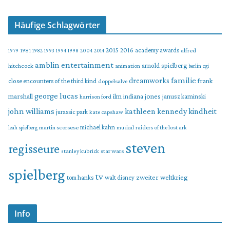
Häufige Schlagwörter
2015
2016
academy awards
alfred
1979
1981
1982
1993
1994
1998
2004
2014
amblin entertainment
arnold spielberg
hitchcock
animation
berlin
cgi
familie
dreamworks
frank
close encounters of the third kind
doppelsalve
george lucas
marshall
indiana jones
ilm
janusz kaminski
harrison ford
john williams
kindheit
kathleen kennedy
jurassic park
kate capshaw
martin scorsese
michael kahn
raiders of the lost ark
leah spielberg
musical
steven
regisseure
star wars
stanley kubrick
spielberg
tv
zweiter weltkrieg
tom hanks
walt disney
Info