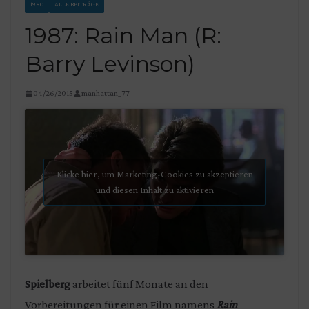
1980
ALLE BEITRÄGE
1987: Rain Man (R:
Barry Levinson)
04/26/2015
manhattan_77
Klicke hier, um Marketing-Cookies zu akzeptieren
und diesen Inhalt zu aktivieren
Spielberg
arbeitet fünf Monate an den
Vorbereitungen für einen Film namens
Rain