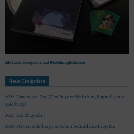
Alle Infos, Leseprobe und Bestellmöglichkeiten
Neue Ereignisse
2026: Disclosure Day (Der Tag der Wahrheit, Regie: Steven
Spielberg)
2025: David Lynch †
2024: Steven Spielbergs in Arbeit befindliche Projekte