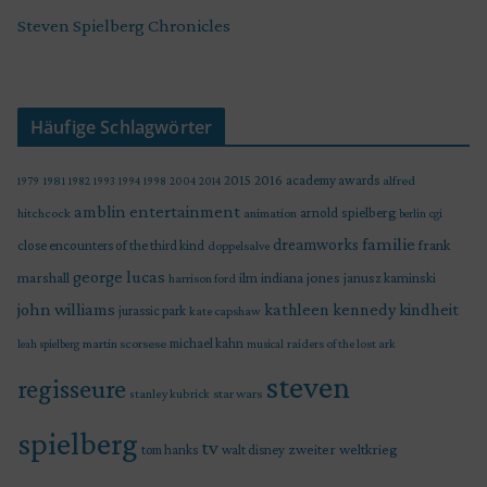
Steven Spielberg Chronicles
Häufige Schlagwörter
2015
2016
academy awards
alfred
1979
1981
1982
1993
1994
1998
2004
2014
amblin entertainment
arnold spielberg
hitchcock
animation
berlin
cgi
familie
dreamworks
frank
close encounters of the third kind
doppelsalve
george lucas
marshall
indiana jones
ilm
janusz kaminski
harrison ford
john williams
kindheit
kathleen kennedy
jurassic park
kate capshaw
martin scorsese
michael kahn
raiders of the lost ark
leah spielberg
musical
steven
regisseure
star wars
stanley kubrick
spielberg
tv
zweiter weltkrieg
tom hanks
walt disney