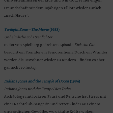
Umwelteinflüssen der Erde und will trotz seiner engen
Freundschaft mit dem 10jährigen Elliott wieder zurück
„nach Hause”.
Twilight Zone – The Movie
(1983)
Unheimliche Schattenlichter
In der von Spielberg gedrehten Episode
Kick the Can
besucht ein Fremder ein Seniorenheim. Durch ein Wunder
werden die Bewohner wieder zu Kindern – finden es aber
gar nicht so lustig.
Indiana Jones and the Temple of Doom
(1984)
Indiana Jones und der Tempel des Todes
Archäologe mit lockerer Faust und Peitsche hat Stress mit
einer Nachtclub-Sängerin und rettet Kinder aus einem
unterirdischen Gewölbe, wo okkulte Kräfte wirken.