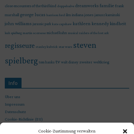
familie
dreamworks
frank
close encounters of the third kind
doppelsalve
george lucas
marshall
indiana jones
ilm
janusz kaminski
harrison ford
john williams
kindheit
kathleen kennedy
jurassic park
kate capshaw
martin scorsese
michael kahn
raiders of the lost ark
leah spielberg
musical
steven
regisseure
star wars
stanley kubrick
spielberg
tv
zweiter weltkrieg
tom hanks
walt disney
Info
Über uns
Impressum
Datenschutz
Cookie-Richtlinie (EU)
Cookie-Zustimmung verwalten