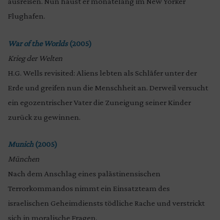
ausreisen. Nun haust er monatelang im New Yorker
Flughafen.
War of the Worlds
(2005)
Krieg der Welten
H.G. Wells revisited: Aliens lebten als Schläfer unter der
Erde und greifen nun die Menschheit an. Derweil versucht
ein egozentrischer Vater die Zuneigung seiner Kinder
zurück zu gewinnen.
Munich
(2005)
München
Nach dem Anschlag eines palästinensischen
Terrorkommandos nimmt ein Einsatzteam des
israelischen Geheimdiensts tödliche Rache und verstrickt
sich in moralische Fragen.