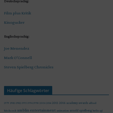
Deutschsprachig:
Film plus Kritik
Kinogucker
Englischsprachig:
Joe Menendez
Mark O’Connell
Steven Spielberg Chronicles
Häufige Schlagwörter
2015
2016
academy awards
alfred
1979
1981
1982
1993
1994
1998
2004
2014
amblin entertainment
arnold spielberg
hitchcock
animation
berlin
cgi