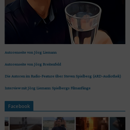
Autorenseite von Jörg Liemann
Autorenseite von Jörg Breitenfeld
Die Autoren im Radio-Feature über Steven Spielberg (ARD-Audiothek)
Interview mit Jörg Liemann: Spielbergs Filmanfänge
Facebook