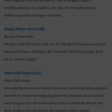
Washington Post
für ihr Recht, die
Pentagon Papers
veröffentlichen zu dürfen, die den US-Präsidenten in
Erklärungsnöte bringen würden.
Ready Player One
(2018)
Ready Player One
Im Jahr 2045 flüchtet sich ein 17-jähriger Waise aus seinem
kümmerlichen Alltag in die virtuelle
OASIS
und
jagt dort
nach „Easter Eggs“.
West Side Story
(2021)
West Side Story
Leonard Bernstein revisited: In dem von der gleichnamigen
Broadway-Inszenierung inspirierten Filmmusical tanzen
und singen sich die Liebenden Tony und Maria durch ein
New Yorker Elendsviertel der späten 1950er Jahre.